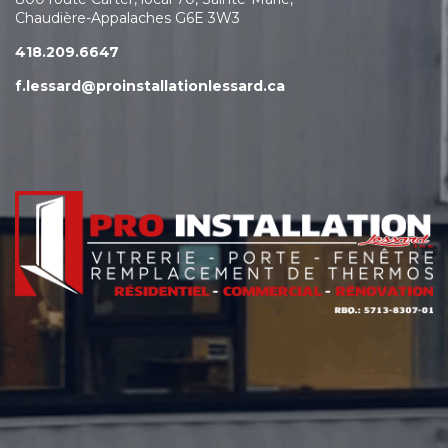
Chaudière-Appalaches G6E 3W3
418.209.6647
f.lessard@proinstallationlessard.ca