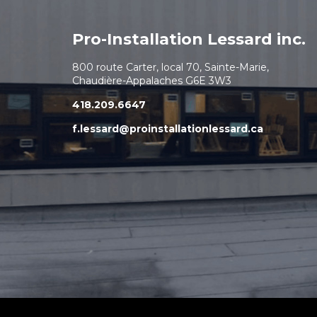
Pro-Installation Lessard inc.
800 route Carter, local 70, Sainte-Marie,
Chaudière-Appalaches G6E 3W3
418.209.6647
f.lessard@proinstallationlessard.ca